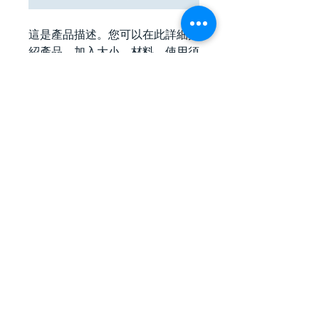
這是產品描述。您可以在此詳細介
紹產品，加入大小、材料、使用須
知和清潔方法資訊。
產品資訊
您可以在此詳細介紹產品，加入
大小、
退貨和退款政策
材料、使用須知和清潔方法資訊
。您也
可以解釋產品的賣點和可以帶來的好
您可以在此向顧客介紹在遇上不滿意購
處。
運送資訊
物體驗時可以採取的行動。 
您可以在此講解
出貨方法、包裝選項和
簡易退貨換貨
運費
。
過程輕鬆快捷
加強顧客信心
只要提供清晰之
運送政策
資訊，您就可
以促進信任，確保顧客安心購物。
© 2025 by Mommycare Co., Ltd.
只要有簡單易讀的退款或退貨政策，您
Powered and secured by
Wix
就可以促進信任，確保顧客安心購物。