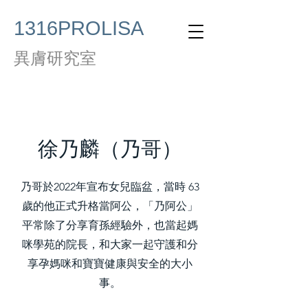
1316PROLISA
異膚研究室
徐乃麟（乃哥）
乃哥於2022年宣布女兒臨盆，當時 63
歲的他正式升格當阿公，「乃阿公」
平常除了分享育孫經驗外，也當起媽
咪學苑的院長，和大家一起守護和分
享孕媽咪和寶寶健康與安全的大小
事。